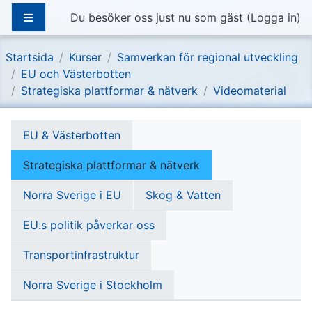
Gå direkt till huvudinnehåll
Sidopanel
Du besöker oss just nu som gäst (
Logga in
)
Startsida
Kurser
Samverkan för regional utveckling
EU och Västerbotten
Strategiska plattformar & nätverk
Videomaterial
Section outline
EU & Västerbotten
Strategiska plattformar & nätverk
Norra Sverige i EU
Skog & Vatten
EU:s politik påverkar oss
Transportinfrastruktur
Norra Sverige i Stockholm